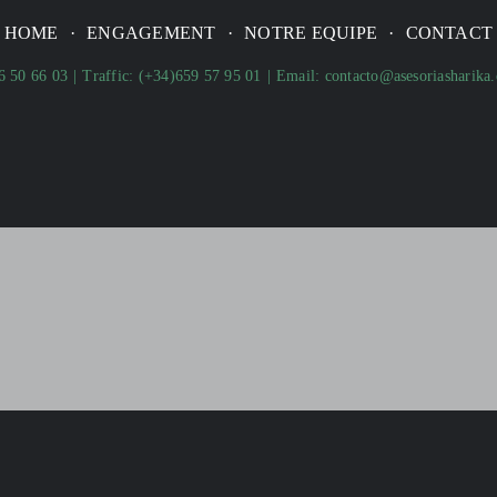
HOME
ENGAGEMENT
NOTRE EQUIPE
CONTACT
6 50 66 03
Traffic:
(+34)659 57 95 01
Email:
contacto@asesoriasharika