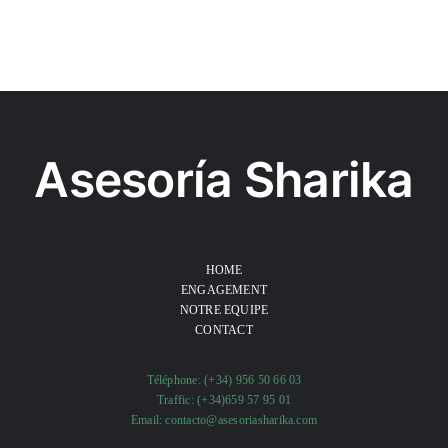
Asesoría Sharika
HOME
ENGAGEMENT
NOTRE EQUIPE
CONTACT
Téléphone:
(+34) 956 50 66 03
Traffic:
(+34)659 57 95 01
Email:
contacto@asesoriasharika.com