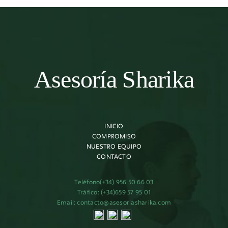
Asesoría Sharika
INICIO
COMPROMISO
NUESTRO EQUIPO
CONTACTO
Teléfono
(+34) 956 50 66 03
Tráfico:
(+34)659 57 95 01
Email:
contacto@asesoriasharika.com