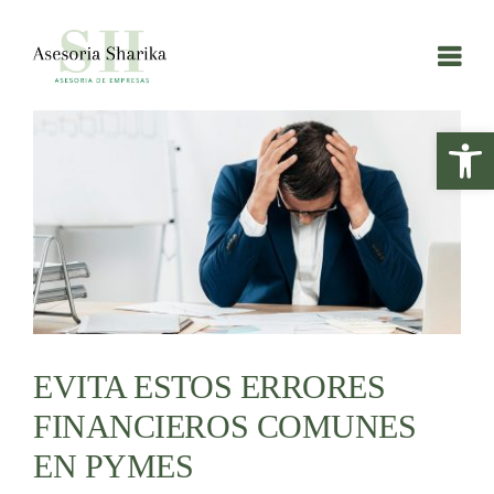
Saltar
al
contenido
Ver
Abrir
imagen
más
grande
EVITA ESTOS ERRORES
FINANCIEROS COMUNES
EN PYMES