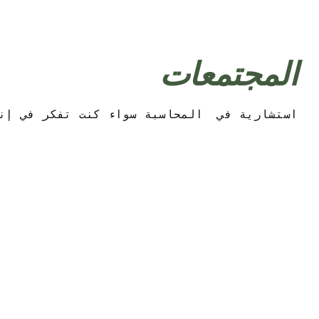
المجتمعات
استشارية في  المحاسبة سواء كنت تفكر في إنشاء شركة جديدة أو ترغب في إدارة عملك بفعالية ، يمكن أن تساعدك شركة Sharika Consulting. في ika