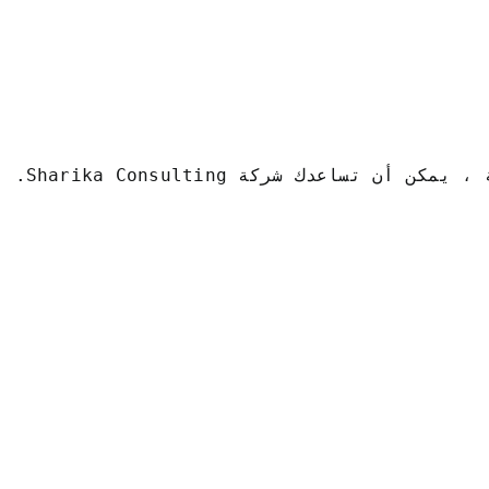
ءات الهجرة. هل تريد أن تعرف ما يمكن أن تقدمه شركة Sharika Consulting لشركتك؟