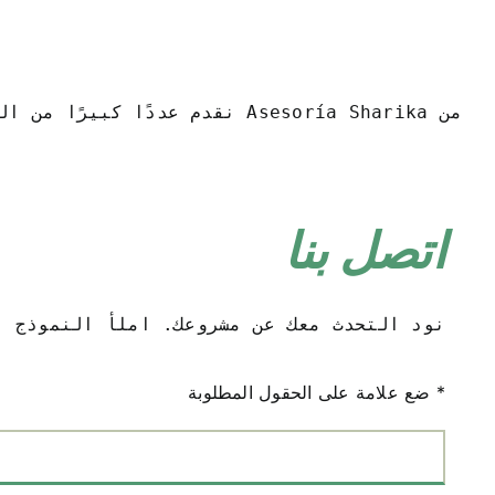
من Asesoría Sharika نقدم عددًا كبيرًا من الخدمات المتعلقة بالاستشارات المحاسبية. بالإضافة إلى ذلك ، نكمل خدماتنا بتقديم المشورة العمالية والقانونية والضريبية.
اتصل بنا
نود التحدث معك عن مشروعك. املأ النموذج ا
ضع علامة على الحقول المطلوبة *