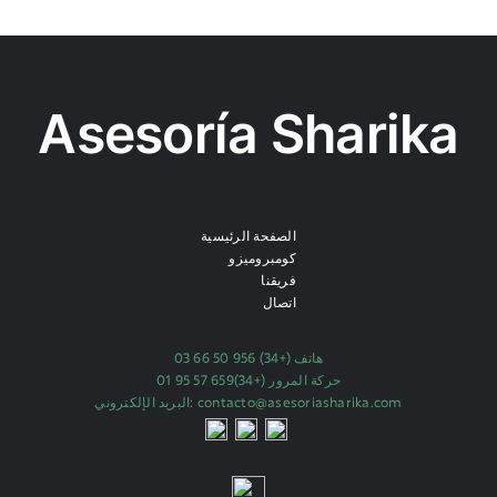
Asesoría Sharika
الصفحة الرئيسية
كومبروميزو
فريقنا
اتصال
(+34) 956 50 66 03
هاتف
(+34)659 57 95 01
حركة المرور
البريد الإلكتروني:
contacto@asesoriasharika.com